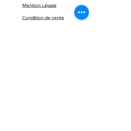
Mention Légale
Condition de vente
Cookies
Confidentialité
Nous connaitre
⚙️ Comme une machine bien
réglée, nos contenus sont
protégés. Clic droit
indisponible.
Suivez nous sur les réseaux sociaux
"Recevez nos nouveautés et conseils, 
📬 