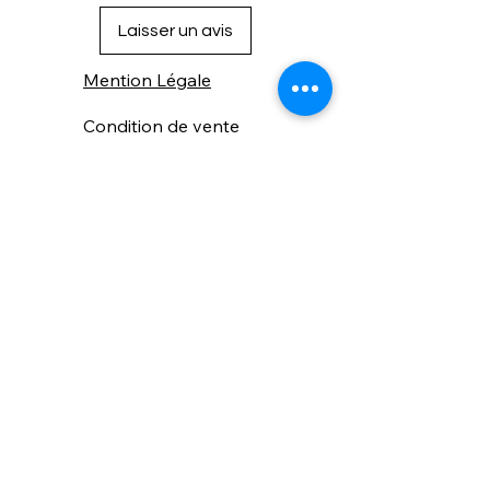
Laisser un avis
Mention Légale
Condition de vente
Cookies
Confidentialité
Nous connaitre
⚙️ Comme une machine bien
réglée, nos contenus sont
protégés. Clic droit
indisponible.
Suivez nous sur les réseaux sociaux