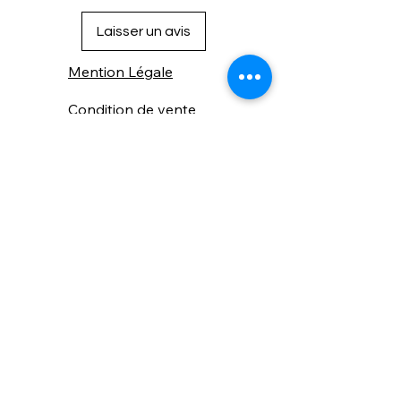
Laisser un avis
Mention Légale
Condition de vente
Cookies
Confidentialité
Nous connaitre
⚙️ Comme une machine bien
réglée, nos contenus sont
protégés. Clic droit
indisponible.
Suivez nous sur les réseaux sociaux