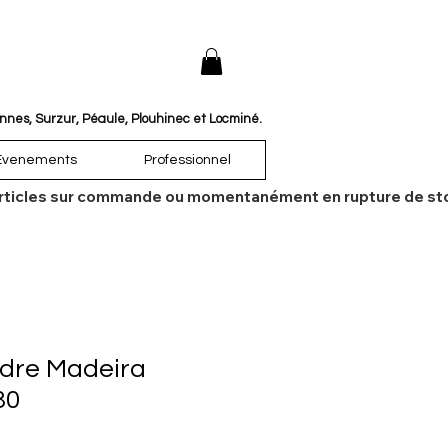
annes, Surzur, Péaule, Plouhinec et Locminé.
Évenements
Professionnel
es articles sur commande ou momentanément en rupture de sto
udre Madeira
30