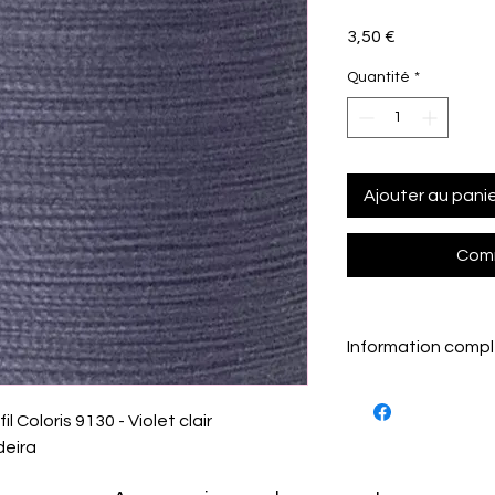
Prix
3,50 €
Quantité
*
Ajouter au pani
Comm
Information comp
Disponible égalemen
l Coloris 9130 - Violet clair
deira