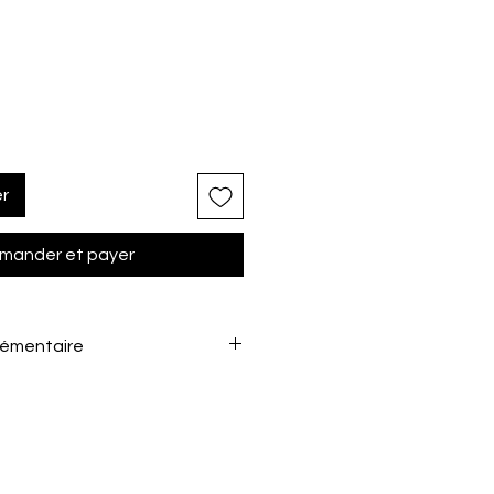
er
ander et payer
lémentaire
t en bobine de 1000 ML