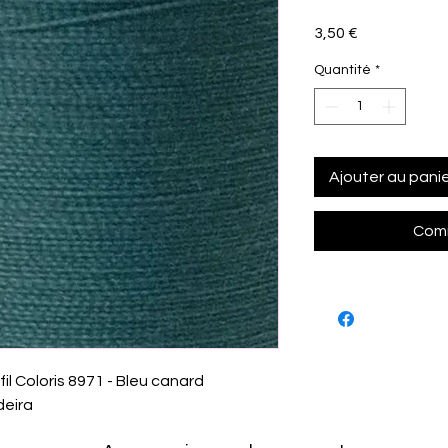
Prix
3,50 €
Quantité
*
Ajouter au pani
Comm
il Coloris 8971 - Bleu canard
deira