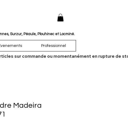
annes, Surzur, Péaule, Plouhinec et Locminé.
Évenements
Professionnel
es articles sur commande ou momentanément en rupture de sto
udre Madeira
71