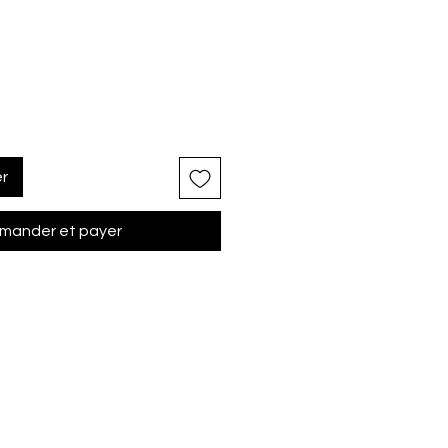
er
ander et payer