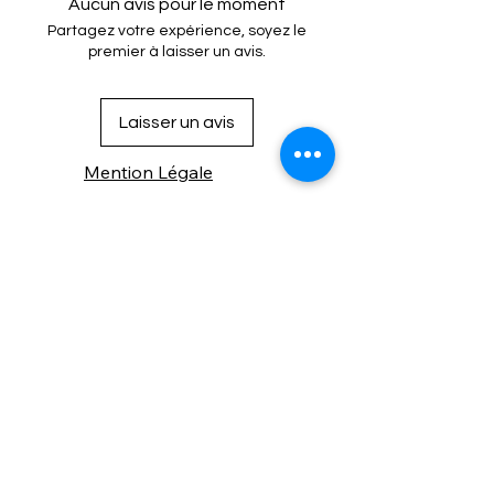
Aucun avis pour le moment
Partagez votre expérience, soyez le
premier à laisser un avis.
Laisser un avis
Mention Légale
Condition de vente
Cookies
Confidentialité
Nous connaitre
⚙️ Comme une machine bien
réglée, nos contenus sont
protégés. Clic droit
indisponible.