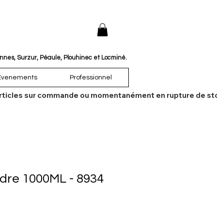
annes, Surzur, Péaule, Plouhinec et Locminé.
Évenements
Professionnel
es articles sur commande ou momentanément en rupture de sto
udre 1000ML - 8934