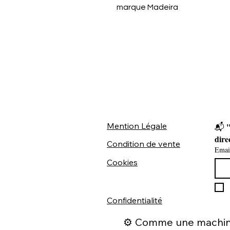
marque Madeira
Mention Légale
"
📬 
dire
Condition de vente
Emai
Cookies
Confidentialité
⚙️ Comme une machine 