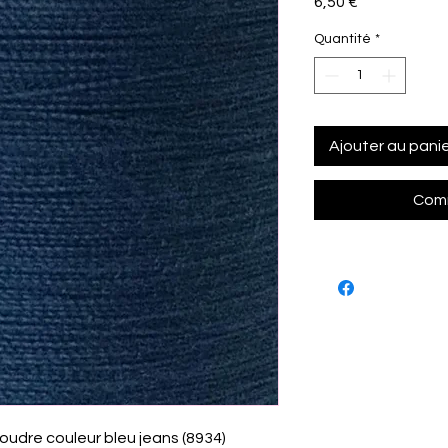
Prix
6,50 €
Quantité
*
Ajouter au pani
Comm
oudre couleur bleu jeans (8934)