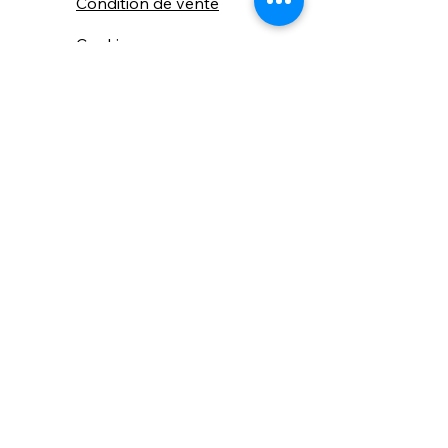
Condition de vente
Cookies
Confidentialité
Nous connaitre
⚙️ Comme une machine bien
réglée, nos contenus sont
protégés. Clic droit
indisponible.
Suivez nous sur les réseaux sociaux
"Recevez nos nouveautés et conseils, 
📬 
une fois de temps en temps, 
directement par e-mail."
Email
*