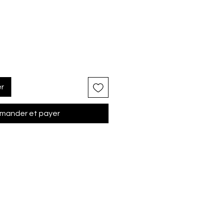
er
ander et payer