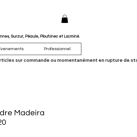
annes, Surzur, Péaule, Plouhinec et Locminé.
Évenements
Professionnel
es articles sur commande ou momentanément en rupture de sto
udre Madeira
20