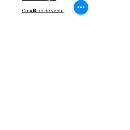
Condition de vente
Cookies
Confidentialité
Nous connaitre
⚙️ Comme une machine bien
réglée, nos contenus sont
protégés. Clic droit
indisponible.
Suivez nous sur les réseaux sociaux
"Recevez nos nouveautés et conseils, 
📬 
une fois de temps en temps, 