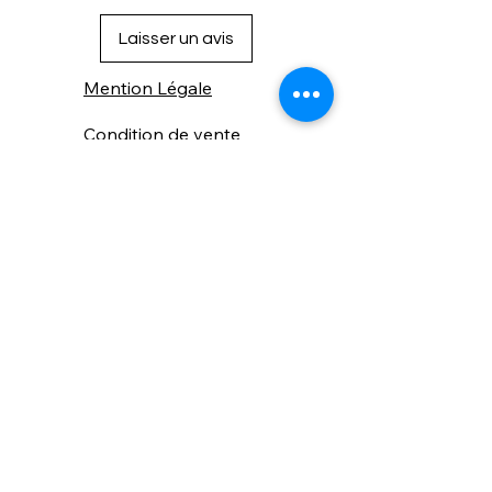
Laisser un avis
Mention Légale
Condition de vente
Cookies
Confidentialité
Nous connaitre
⚙️ Comme une machine bien
réglée, nos contenus sont
protégés. Clic droit
indisponible.
Suivez nous sur les réseaux sociaux