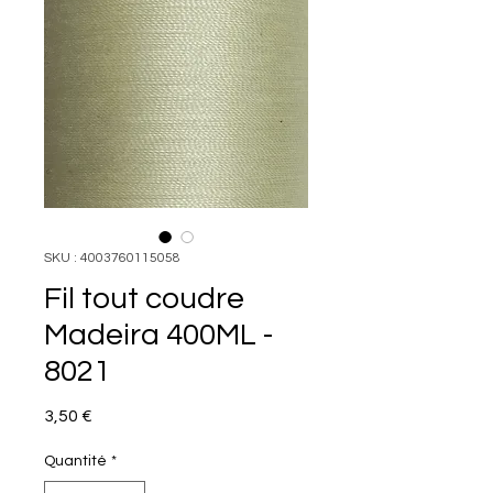
SKU : 4003760115058
Fil tout coudre
Madeira 400ML -
8021
Prix
3,50 €
Quantité
*