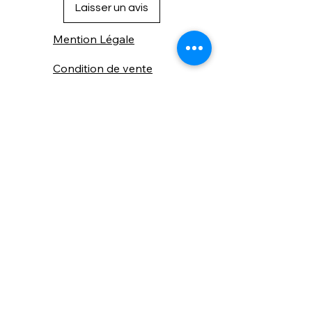
Laisser un avis
Mention Légale
Condition de vente
Cookies
Confidentialité
Nous connaitre
⚙️ Comme une machine bien
réglée, nos contenus sont
protégés. Clic droit
indisponible.
Suivez nous sur les réseaux sociaux