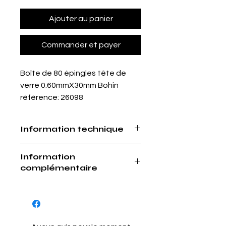
Ajouter au panier
Commander et payer
Boîte de 80 épingles tête de
verre 0.60mmX30mm Bohin
référence: 26098
Information technique
Peux passer sous le fer.
Information
Pointe extrèment piquante, ne pas
complémentaire
laisser à la portée des enfants.
Les épingles à tête de verre BOHIN
sont idéales pour les travaux de
couture classique.
Ce diamètre permet de travailler