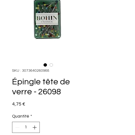
SKU : 3073640260988
Épingle tête de
verre - 26098
Prix
4,75 €
Quantité
*