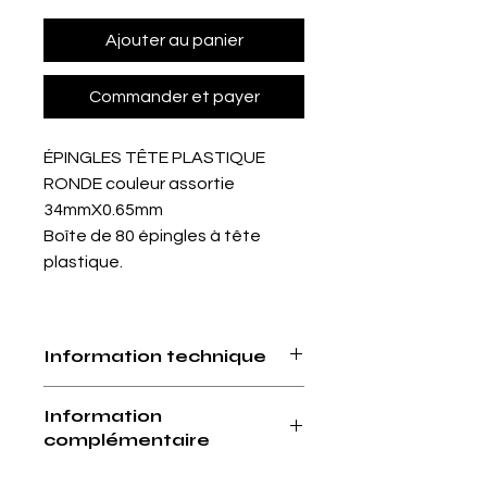
Ajouter au panier
Commander et payer
ÉPINGLES TÊTE PLASTIQUE
RONDE couleur assortie
34mmX0.65mm
Boîte de 80 épingles à tête
plastique.
Information technique
Attention ne résiste pas à la chaleur
Information
et ne passe pas sous le fer.
complémentaire
Pointe extrèment piquante, ne pas
laisser à la portée des enfants.
Les épingles à tête plastique sont