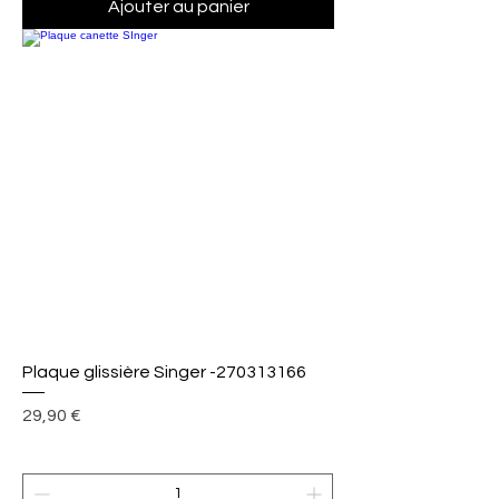
Ajouter au panier
Plaque glissière Singer -270313166
Prix
29,90 €