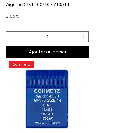
Aiguille DBx1 100/16 - 716514
Prix
2,85 €
Ajouter au panier
Schmetz