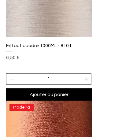
Fil tout coudre 1000ML - 8101
Prix
6,50 €
Ajouter au panier
Madeira