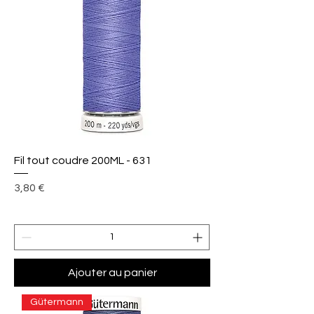
Fil tout coudre 200ML - 631
Prix
3,80 €
Ajouter au panier
Gütermann