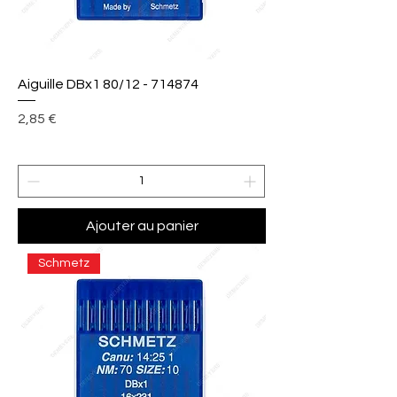
Aiguille DBx1 80/12 - 714874
Prix
2,85 €
Ajouter au panier
Schmetz