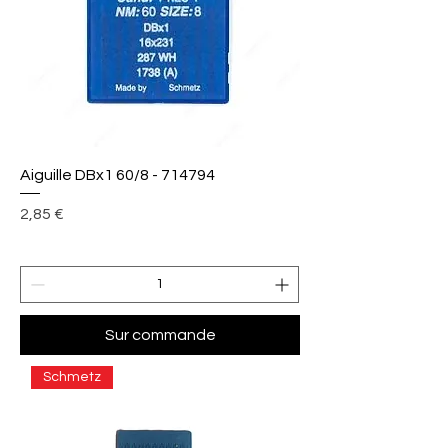
Aiguille DBx1 60/8 - 714794
Prix
2,85 €
Sur commande
Schmetz