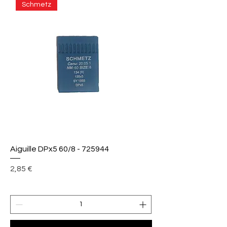
Schmetz
Aiguille DPx5 60/8 - 725944
Prix
2,85 €