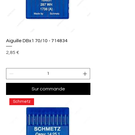
Aiguille DBx1 70/10 - 714834
Prix
2,85 €
Sur commande
Schmetz