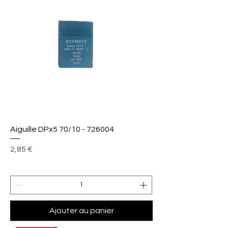
Aiguille DPx5 70/10 - 726004
Prix
2,85 €
Ajouter au panier