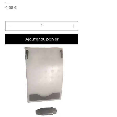
Prix
4,55 €
Ajouter au panier