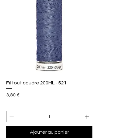
Fil tout coudre 200ML - 521
Prix
3,80 €
Ajouter au panier