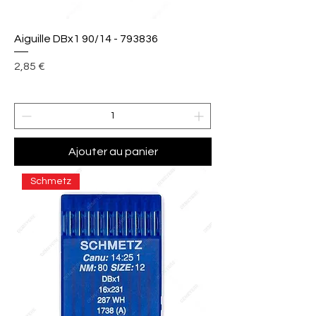
Aiguille DBx1 90/14 - 793836
Prix
2,85 €
Ajouter au panier
Schmetz