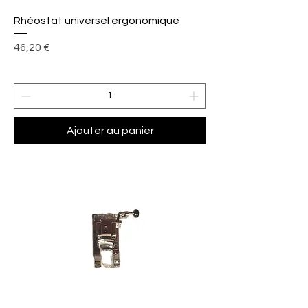
Rhéostat universel ergonomique
Prix
46,20 €
Ajouter au panier