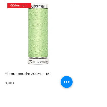
Gütermann
Fil tout coudre 200ML - 152
Prix
3,80 €