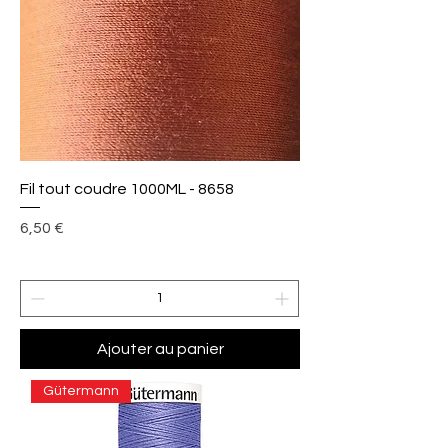
Fil tout coudre 1000ML - 8658
Prix
6,50 €
Ajouter au panier
Gütermann