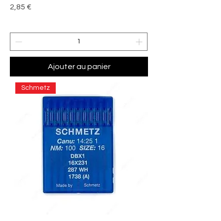
Prix
2,85 €
Ajouter au panier
Schmetz