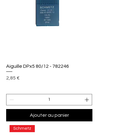
Aiguille DPx5 80/12 - 782246
Prix
2,85 €
Ajouter au panier
Schmetz