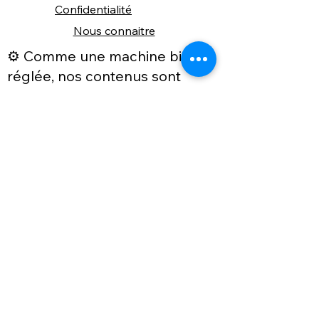
Confidentialité
Nous connaitre
⚙️ Comme une machine bien
réglée, nos contenus sont
protégés. Clic droit
indisponible.
Suivez nous sur les réseaux sociaux
"Recevez nos nouveautés et conseils, 
📬 
une fois de temps en temps, 
directement par e-mail."
Email
*