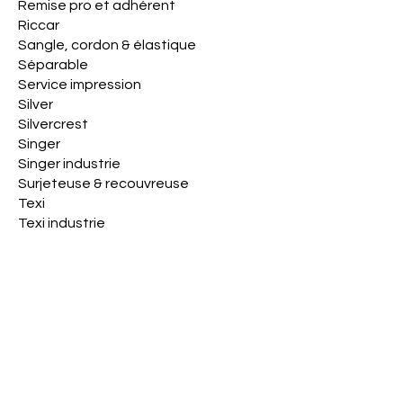
Remise pro et adhérent
Riccar
Sangle, cordon & élastique
Séparable
Service impression
Silver
Silvercrest
Singer
Singer industrie
Surjeteuse & recouvreuse
Texi
Texi industrie
Thimonnier
Tissus et biais
Toyota
Traçage & mesure
Veritas - Pièces
YKK
Zoje