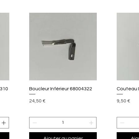
Aperçu rapide
A
4310
Boucleur Inférieur 68004322
Couteau I
Prix
Prix
24,50 €
9,50 €
Ajouter au panier
Ajo