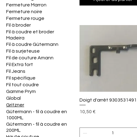
Fermeture Marron
Fermeture noire
Fermeture rouge
Fil à broder
Fil à coudre et broder
Madeira
Fil à coudre Gütermann
Fil à surjeteuse
Fil de couture Amann
Fil Extra fort
Fil Jeans
Fil spécifique
Fil tout coudre
Gamme Prym
Global
Aperçu rapide
Doigt d'arrêt 9303531491
Gritzner
Prix
Gütermann - fil à coudre en
10,50 €
1000ML
Gütermann - fil à coudre en
200ML
Haute couture