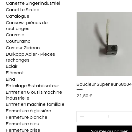
Canette Singer industriel
Canette Siruba
Catalogue
Consew -pièces de
rechanges
Courroie
Couturama
Curseur Zlideon
Dürkopp Adler - Pièces
rechanges
Éclair
Elément
Elna
Aperçu rapide
Boucleur Supérieur 6800
Entoilage & stabilisateur
Entretien & outils machine
Prix
21,50 €
industrielle
Entretien machine familiale
Fermeture à glissière
Fermeture blanche
Fermeture bleu
Fermeture grise
Ajouter au panier