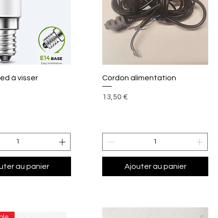
perçu rapide
Aperçu rapide
ed à visser
Cordon alimentation
Prix
13,50 €
uter au panier
Ajouter au panier
ble