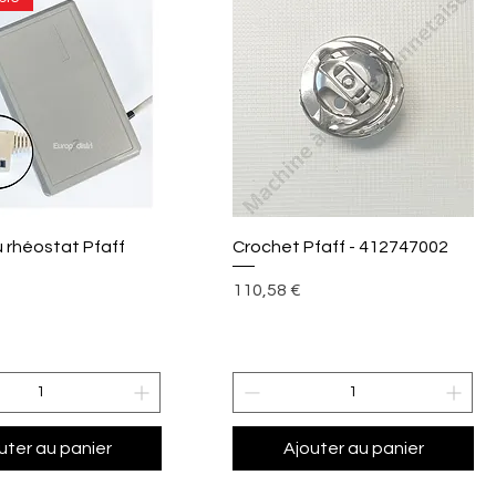
perçu rapide
Aperçu rapide
 rhéostat Pfaff
Crochet Pfaff - 412747002
Prix
110,58 €
uter au panier
Ajouter au panier