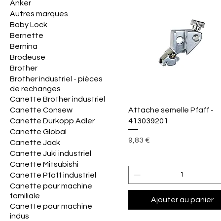
Anker
Autres marques
Baby Lock
Bernette
Bernina
Brodeuse
Brother
Brother industriel - pièces
de rechanges
Canette Brother industriel
Aperçu rapide
Attache semelle Pfaff -
Canette Consew
413039201
Canette Durkopp Adler
Canette Global
Prix
9,83 €
Canette Jack
Canette Juki industriel
Canette Mitsubishi
Canette Pfaff industriel
Canette pour machine
familiale
Ajouter au panier
Canette pour machine
indus