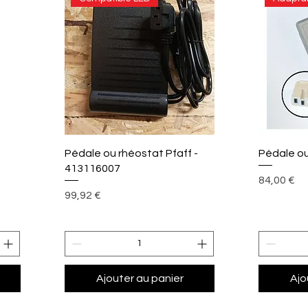
Aperçu rapide
A
Pédale ou rhéostat Pfaff -
Pédale ou
413116007
Prix
84,00 €
Prix
99,92 €
Ajouter au panier
Ajo