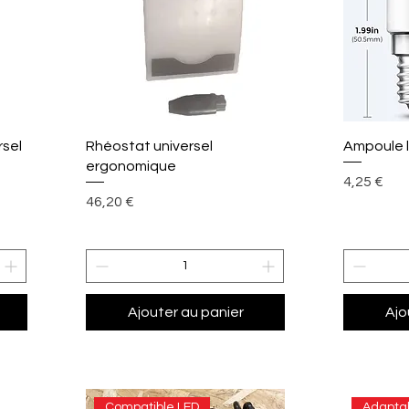
Aperçu rapide
A
rsel
Rhéostat universel
Ampoule l
ergonomique
Prix
4,25 €
Prix
46,20 €
Ajouter au panier
Ajo
Compatible LED
Adapta