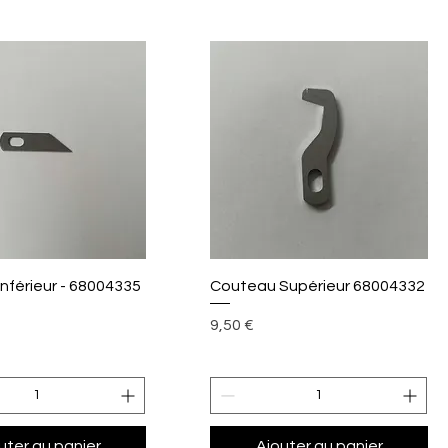
perçu rapide
Aperçu rapide
nférieur - 68004335
Couteau Supérieur 68004332
Prix
9,50 €
uter au panier
Ajouter au panier