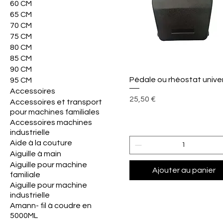
60 CM
65 CM
70 CM
75 CM
80 CM
85 CM
90 CM
Aperçu rapide
Pédale ou rhéostat unive
95 CM
Accessoires
Prix
25,50 €
Accessoires et transport
pour machines familiales
Accessoires machines
industrielle
Aide à la couture
Aiguille à main
Aiguille pour machine
Ajouter au panier
familiale
Aiguille pour machine
industrielle
Amann- fil à coudre en
5000ML