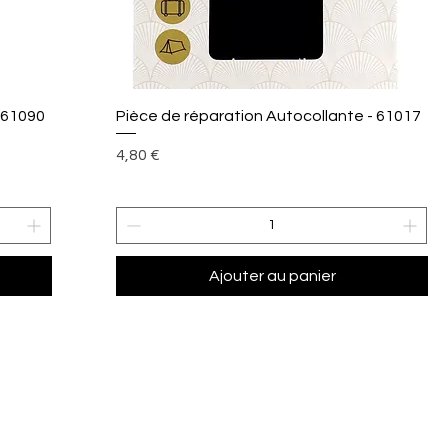
Aperçu rapide
 61090
Pièce de réparation Autocollante - 61017
Prix
4,80 €
Ajouter au panier