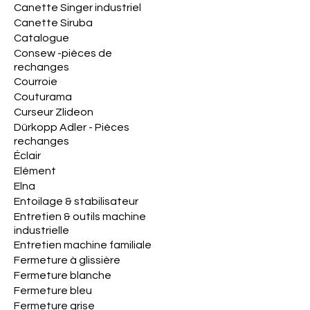
Canette Singer industriel
Canette Siruba
Catalogue
Consew -pièces de
rechanges
Courroie
Couturama
Curseur Zlideon
Dürkopp Adler - Pièces
rechanges
Éclair
Elément
Elna
Entoilage & stabilisateur
Entretien & outils machine
industrielle
Entretien machine familiale
Fermeture à glissière
Fermeture blanche
Fermeture bleu
Fermeture grise