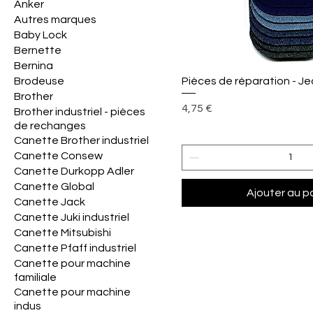
Anker
Autres marques
Baby Lock
Bernette
Bernina
Aperçu rap
Brodeuse
Pièces de réparation - J
Brother
Prix
4,75 €
Brother industriel - pièces
de rechanges
Canette Brother industriel
Canette Consew
Canette Durkopp Adler
Canette Global
Ajouter au p
Canette Jack
Canette Juki industriel
Canette Mitsubishi
Canette Pfaff industriel
Canette pour machine
familiale
Canette pour machine
indus