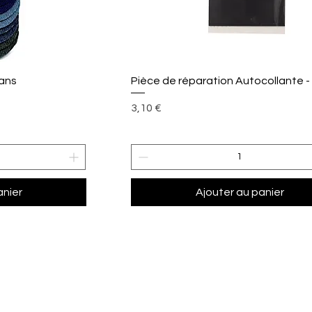
ide
Aperçu rapide
eans
Pièce de réparation Autocollante -
Prix
3,10 €
anier
Ajouter au panier