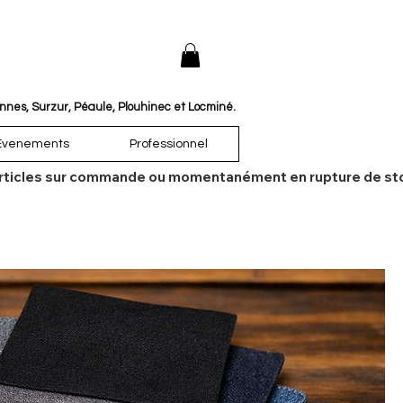
annes, Surzur, Péaule, Plouhinec et Locminé.
Évenements
Professionnel
es articles sur commande ou momentanément en rupture de sto