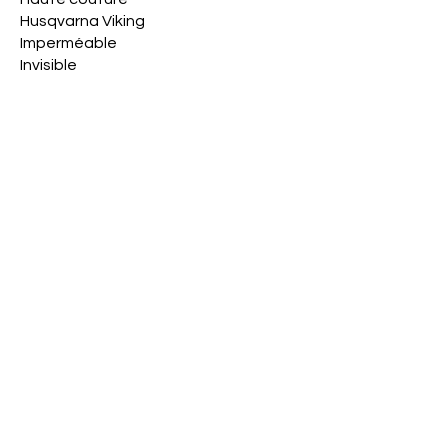
Husqvarna Viking
Imperméable
Invisible
Jack - pièces
Jaguar
Janome
Juki
Juki industriel
Kit de démarrage
Machine à coudre combi &
brodeuse
Machine à coudre
éléctronique
Machine à coudre familiale
Machine à coudre
mécanique
Machine Gritzner
No
Machine industrielle
Machine location Veritas
SI vous re
Machine Veritas
spécifique no