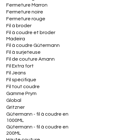
Fermeture Marron
Fermeture noire
Fermeture rouge
Fil à broder
Fil à coudre et broder
Madeira
Fil à coudre Gütermann
Fil à surjeteuse
Fil de couture Amann
Fil Extra fort
Fil Jeans
Fil spécifique
Fil tout coudre
Gamme Prym
Global
Gritzner
Gütermann - fil à coudre en
1000ML
Gütermann - fil à coudre en
200ML
Haute couture