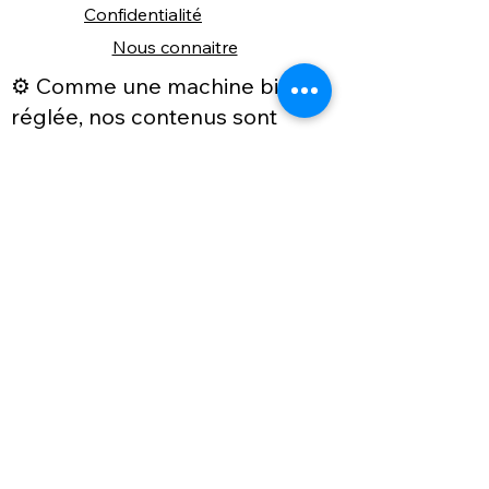
Confidentialité
Nous connaitre
⚙️ Comme une machine bien
réglée, nos contenus sont
protégés. Clic droit
indisponible.
Suivez nous sur les réseaux sociaux
"Recevez nos nouveautés et conseils, 
📬 
une fois de temps en temps, 
directement par e-mail."
Email
*