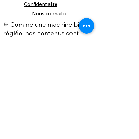
Confidentialité
Nous connaitre
⚙️ Comme une machine bien
réglée, nos contenus sont
protégés. Clic droit
indisponible.
Suivez nous sur les réseaux sociaux
"Recevez nos nouveautés et conseils, 
📬 
une fois de temps en temps, 
directement par e-mail."
Email
*