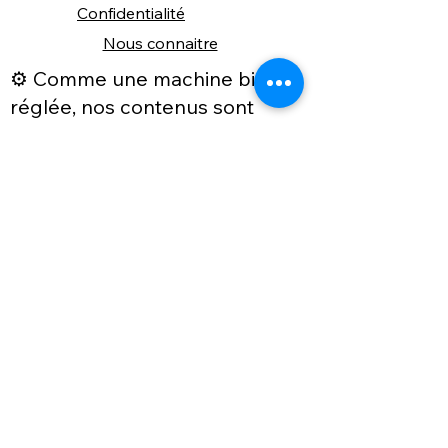
Confidentialité
Nous connaitre
⚙️ Comme une machine bien
réglée, nos contenus sont
protégés. Clic droit
indisponible.
Suivez nous sur les réseaux sociaux
"Recevez nos nouveautés et conseils, 
📬 
une fois de temps en temps, 
directement par e-mail."
Email
*