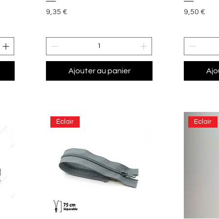
Prix
Prix
9,35 €
9,50 €
Ajouter au panier
Ajo
Éclair
Eclair