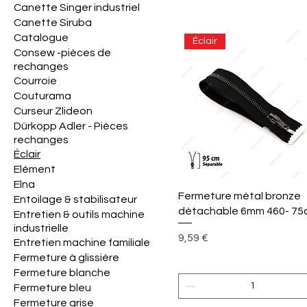
Canette Singer industriel
Canette Siruba
Catalogue
Éclair
Consew -pièces de
rechanges
Courroie
Couturama
Curseur Zlideon
Dürkopp Adler - Pièces
rechanges
Éclair
Elément
Elna
Aperçu rapide
Fermeture métal bronze
Entoilage & stabilisateur
détachable 6mm 460- 75
Entretien & outils machine
industrielle
Prix
9,59 €
Entretien machine familiale
Fermeture à glissière
Fermeture blanche
Fermeture bleu
Fermeture grise