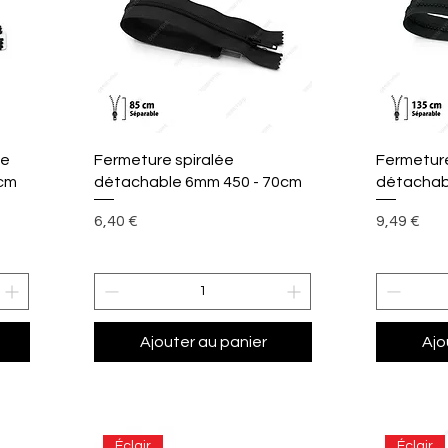
Aperçu rapide
A
ée
Fermeture spiralée
Fermetur
cm
détachable 6mm 450 - 70cm
détachab
Prix
Prix
6,40 €
9,49 €
Ajouter au panier
Ajo
Éclair
Éclair