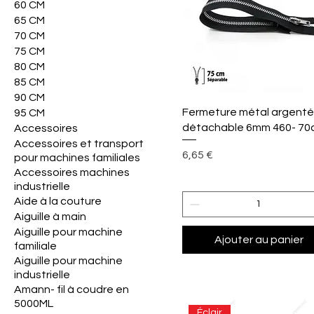
60 CM
65 CM
70 CM
75 CM
80 CM
85 CM
90 CM
Aperçu rapide
Fermeture métal argent
95 CM
détachable 6mm 460- 70
Accessoires
Accessoires et transport
Prix
6,65 €
pour machines familiales
Accessoires machines
industrielle
Aide à la couture
Aiguille à main
Aiguille pour machine
Ajouter au panier
familiale
Aiguille pour machine
industrielle
Amann- fil à coudre en
5000ML
Éclair