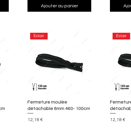
Ajouter au panier
Ajo
Éclair
Éclair
Aperçu rapide
A
Fermeture moulée
Fermetur
cm
détachable 6mm 460- 100cm
détachab
Prix
Prix
12,18 €
12,18 €