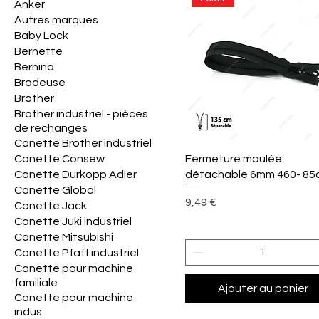
Anker
Autres marques
Baby Lock
Bernette
Bernina
Brodeuse
Brother
Brother industriel - pièces
de rechanges
Canette Brother industriel
Aperçu rapide
Fermeture moulée
Canette Consew
détachable 6mm 460- 85
Canette Durkopp Adler
Canette Global
Prix
9,49 €
Canette Jack
Canette Juki industriel
Canette Mitsubishi
Canette Pfaff industriel
Canette pour machine
familiale
Ajouter au panier
Canette pour machine
indus