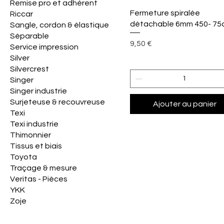
Remise pro et adhérent
Aperçu rapide
Fermeture spiralée
Riccar
détachable 6mm 450- 75
Sangle, cordon & élastique
Séparable
Prix
9,50 €
Service impression
Silver
Silvercrest
Singer
Singer industrie
Surjeteuse & recouvreuse
Ajouter au panier
Texi
Texi industrie
Thimonnier
Tissus et biais
Toyota
Traçage & mesure
Veritas - Pièces
YKK
Zoje