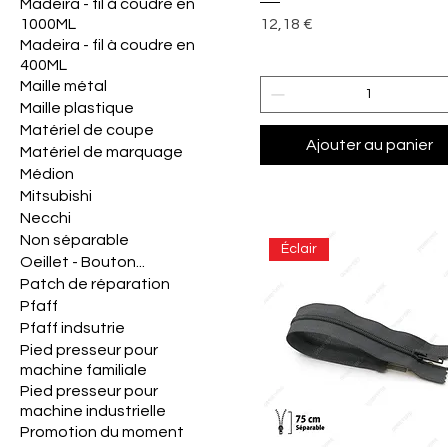
Madeira - fil à coudre en
Prix
1000ML
12,18 €
Madeira - fil à coudre en
400ML
Maille métal
Maille plastique
Matériel de coupe
Ajouter au panier
Matériel de marquage
Médion
Mitsubishi
Necchi
Non séparable
Éclair
Oeillet - Bouton...
Patch de réparation
Pfaff
Pfaff indsutrie
Pied presseur pour
machine familiale
Pied presseur pour
machine industrielle
Promotion du moment