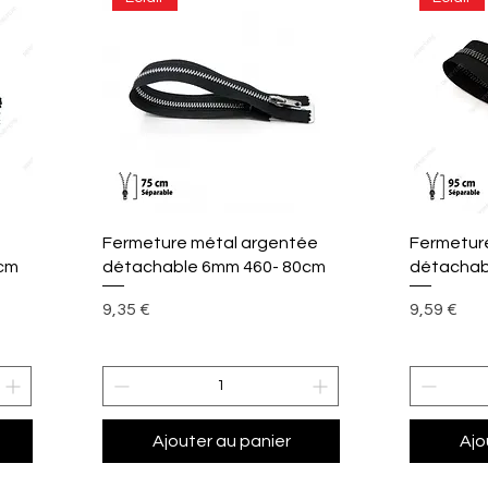
Aperçu rapide
A
Fermeture métal argentée
Fermetur
cm
détachable 6mm 460- 80cm
détachab
Prix
Prix
9,35 €
9,59 €
Ajouter au panier
Ajo