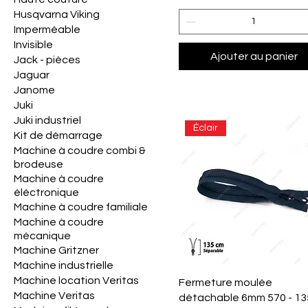
Husqvarna Viking
Imperméable
Invisible
Ajouter au panier
Jack - pièces
Jaguar
Janome
Juki
Juki industriel
Éclair
Kit de démarrage
Machine à coudre combi &
brodeuse
Machine à coudre
éléctronique
Machine à coudre familiale
Machine à coudre
mécanique
Machine Gritzner
Machine industrielle
Machine location Veritas
Aperçu rapide
Fermeture moulée
Machine Veritas
détachable 6mm 570 - 1