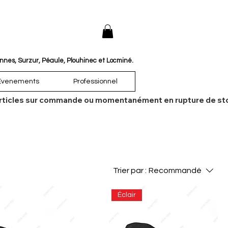
annes, Surzur, Péaule, Plouhinec et Locminé.
Évenements
Professionnel
es articles sur commande ou momentanément en rupture de sto
Trier par :
Recommandé
Éclair