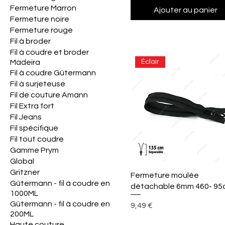
Fermeture Marron
Ajouter au panier
Fermeture noire
Fermeture rouge
Fil à broder
Fil à coudre et broder
Madeira
Éclair
Fil à coudre Gütermann
Fil à surjeteuse
Fil de couture Amann
Fil Extra fort
Fil Jeans
Fil spécifique
Fil tout coudre
Gamme Prym
Global
Gritzner
Aperçu rapide
Fermeture moulée
Gütermann - fil à coudre en
détachable 6mm 460- 95
1000ML
Gütermann - fil à coudre en
Prix
9,49 €
200ML
Haute couture