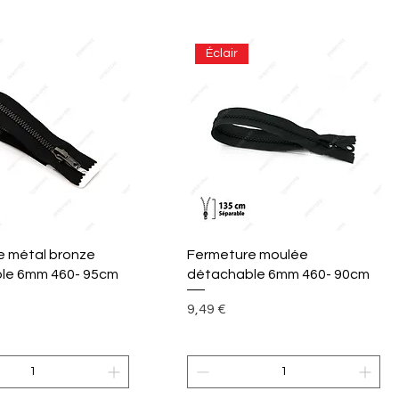
Éclair
perçu rapide
Aperçu rapide
e métal bronze
Fermeture moulée
le 6mm 460- 95cm
détachable 6mm 460- 90cm
Prix
9,49 €