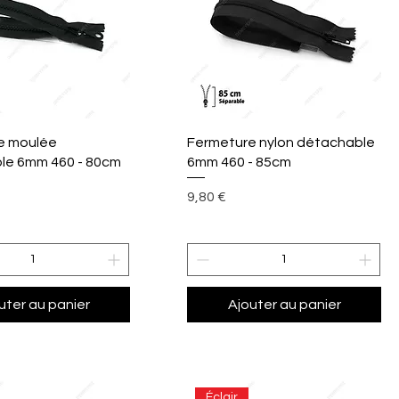
perçu rapide
Aperçu rapide
e moulée
Fermeture nylon détachable
le 6mm 460 - 80cm
6mm 460 - 85cm
Prix
9,80 €
uter au panier
Ajouter au panier
Éclair