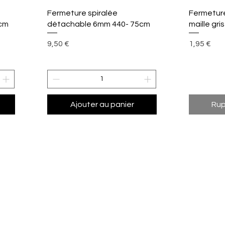
Aperçu rapide
A
Fermeture spiralée
Fermetur
cm
détachable 6mm 440- 75cm
maille gri
Prix
Prix
9,50 €
1,95 €
Ajouter au panier
Rup