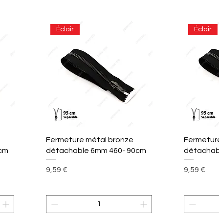
Éclair
Éclair
Aperçu rapide
A
Fermeture métal bronze
Fermetur
cm
détachable 6mm 460- 90cm
détachab
Prix
Prix
9,59 €
9,59 €