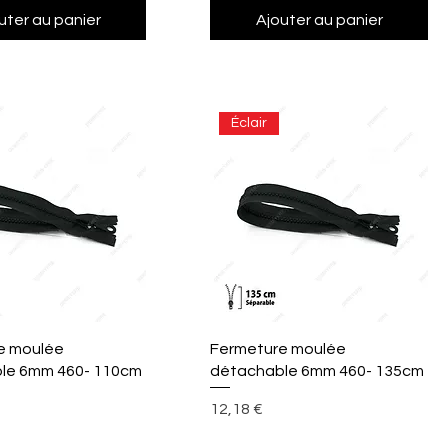
uter au panier
Ajouter au panier
Éclair
perçu rapide
Aperçu rapide
e moulée
Fermeture moulée
le 6mm 460- 110cm
détachable 6mm 460- 135cm
Prix
12,18 €