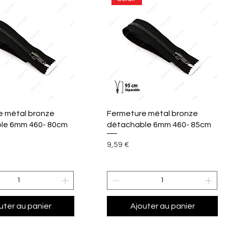
perçu rapide
Aperçu rapide
e métal bronze
Fermeture métal bronze
le 6mm 460- 80cm
détachable 6mm 460- 85cm
Prix
9,59 €
uter au panier
Ajouter au panier