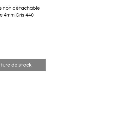
perçu rapide
e non détachable
se 4mm Gris 440
ture de stock