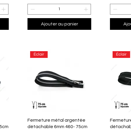
Ajouter au panier
Ajo
Éclair
Éclair
Aperçu rapide
A
Fermeture métal argentée
Fermetur
35cm
détachable 6mm 460- 75cm
détachab